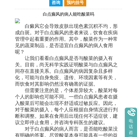
咨询
预约挂号
白点癫风的病人能吃酸菜吗
白癜风它会导致皮肤出现色素沉积不均，形
成白斑。对于白点癫风的患者来说，饮食在疾病
管理中起着重要的作用。其中，酸菜作为一种常
见的蔬菜制品，是否适宜白点癫风的病人食用
呢？
让我们看看白点癫风是否与酸菜的摄入有
关。目前，尚无科学实践证明酸菜与白点癫风之
间存在直接关系。白点癫风的病因复杂且多样
化，可能与自身免疫、遗传、环境因素等有关，
而饮食对其影响仍然没有确凿的证据。
但需要注意的是，个体差异较大，酸菜对每
个人的影响也可能不同。一些白点癫风患者在摄
入酸菜后可能会出现不舒适或过敏反应。因此，
对于酸菜的摄入，每个人应根据自身情况进行判
断和调整。如果在食用后出现任何不适症状，建
电
议立即停止食用，并咨询专科医生的建议。
话
对于白点癫风的病人而言，是否能吃酸菜没
咨
有明确的答案。尽管酸菜本身可能具有一些的益