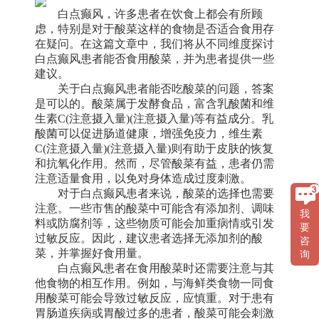
白点癫风，许多患者在饮食上都会有所顾
虑，特别是对于酸菜这样的食物是否适合食用存
在疑问。在这篇文章中，我们将从不同维度探讨
白点癫风患者能否食用酸菜，并为患者提供一些
建议。
关于白点癫风患者能否吃酸菜的问题，答案
是可以的。酸菜属于发酵食品，富含乳酸菌和维
生素C(注意摄入量)(注意摄入量)等有益成分。乳
酸菌可以促进肠道健康，增强免疫力，维生素
C(注意摄入量)(注意摄入量)则有助于皮肤的恢复
和抗氧化作用。然而，尽管酸菜有益，患者仍需
注意适量食用，以免对身体造成过度刺激。
对于白点癫风患者来说，酸菜的选择也需要
注意。一些市售的酸菜中可能含有添加剂、调味
我
料或防腐剂等，这些物质可能会加重病情或引发
要
过敏反应。因此，建议患者选择无添加剂的酸
咨
菜，并掌握好食用量。
询
白点癫风患者在食用酸菜时还需要注意与其
他食物的相互作用。例如，与海鲜类食物一同食
用酸菜可能会导致过敏反应，应慎重。对于患有
胃肠道疾病或胃酸过多的患者，酸菜可能会刺激