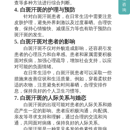
查等多种方法进行综合判断。
咨
4. 白斑汗斑的护理与预防
询
针对白斑汗斑患者，在日常生活中需要注意
皮肤护理，避免外界刺激以及过度暴晒。合理饮
食、保持心情愉快、减缓压力等也有助于预防白
斑汗斑的发生。
5. 白斑汗斑对患者的影响
白斑汗斑不仅对外貌造成影响，还容易引发
患者的心理压力和自卑感。患者和家属需要积极
面对疾病，加强心理疏导，增加社会支持，以应
对可能的负面情绪。
在日常生活中，白斑汗斑患者可以采取一些
措施来改善症状和生活质量。例如，穿着柔软舒
适的衣物，注意避免长时间暴晒，合理安排作
息，保持良好的个人卫生习惯等。
7. 白斑汗斑的人际关系与婚恋
白斑汗斑的出现可能对患者的人际关系和婚
恋产生一定的影响。患者应积极沟通，向配偶、
亲友等寻求支持和理解，通过合理的交流和沟
通，共同面对病痛，保持良好的人际关系。
白斑汗斑是一种常见多发的色素性皮肤病，