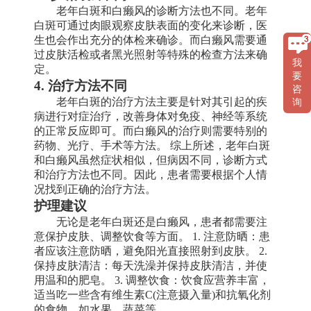
老年白斑和白癞风的诊断方法也不同。老年
白斑可通过肉眼观察皮肤表面的变化来诊断，医
生也会作出充分的体检来确诊。而白癞风需要通
过皮肤活检或者黑光照射等特殊的检查方法来确
我
定。
要
4. 治疗方法不同
咨
老年白斑的治疗方法主要是针对其引起的疾
询
病进行对症治疗，改善身体对免疫、神经等系统
的正常反应即可。而白癞风的治疗则需要特别的
药物、光疗、手术等方法。 综上所述，老年白斑
和白癞风虽然症状相似，但病因不同，诊断方式
和治疗方法也不同。因此，患者需要根据个人情
况找到正确的治疗方法。
护理建议
无论是老年白斑还是白癞风，患者都需要注
意保护皮肤、调整饮食等方面。 1. 注意防晒：患
者应该注意防晒，避免阳光直接照射到皮肤。 2.
保持皮肤清洁：每天洗澡并保持皮肤清洁，并使
用温和的肥皂。 3. 调整饮食：饮食应营养丰富，
适当吃一些含有维生素C(注意摄入量)和抗氧化剂
的食物，如水果、蔬菜等。