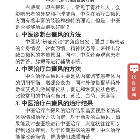
中医有没有治白殿疯好的
白殿疯，即白癜风，，常见于青壮年人，会
影响患者的外貌和心理健康。中医在治疗白癜风
方面有着丰富的经验和独特的理论。但是，中医
是否能够治白殿疯好呢？
1. 中医诊断白癜风的方法
中医从“辨证论治”的角度出发，通过了解患者
的全身情况、饮食习惯、精神状态等，来找出导
致白癜风的本质原因。同时，中医还会观察患者
的舌苔、脉搏等进行辅助诊断。
2. 中医治疗白癜风的方法
中医治疗白癜风主要是从内部调节患者体内
我
的阴阳平衡，增强免疫力，同时外部搭配草药外
要
敷或艾灸刺激局部皮肤，促进和恢复皮肤色素。
咨
询
比较常用的中药有当归、黄芪、白芍、天麻等。
3. 中医治疗白癜风的治疗结果
中医治疗白癜风的治疗结果需要视患者的具
体病情和治疗方法而定。对于新发的白癜风，如
果能及时去医院进行中医治疗，则症状往往可以
得到起效抑制。对于长期患病的患者，中医治疗
能够改善病情，帮助他们减缓痛苦。