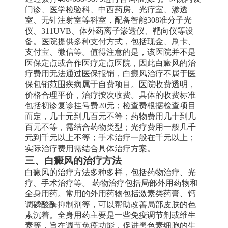
门诊、医学检验科、中西药房、光疗室、渗透
室、无针注射室等科室，配备智能308准分子光
仪、311UVB、体外药离子渗透仪、靶向仪等设
备。医院提供多种支付方式，包括现金、刷卡、
支付宝、微信等。值得注意的是，该医院并不是
医保定点或合作医疗定点医院，因此白癜风的治
疗费用无法通过医保报销，白癜风治疗不属于医
保包销范围疾病属于自费项目。医院收费透明，
价格合理平价，治疗按次收费。具体的收费标准
包括初诊复诊挂号费20元；检查费根据检查项目
而定，几十元到几百元不等；药物费用几十到几
百元不等，需结合药物类型；光疗费用一般几千
元到千元以上不等；手术治疗一般在千元以上；
实际治疗费用需结合具体治疗方案。
三、白癜风的治疗方法
白癜风的治疗方法多种多样，包括药物治疗、光
疗、手术治疗等。 药物治疗包括局部外用药物和
全身用药。常用的外用药物包括激素类药膏、钙
调磷酸酶抑制剂等，可以帮助改善局部皮肤的色
素沉着。全身用药主要是一些免疫调节剂或维生
素等，旨在调节免疫功能，促进黑色素细胞的生