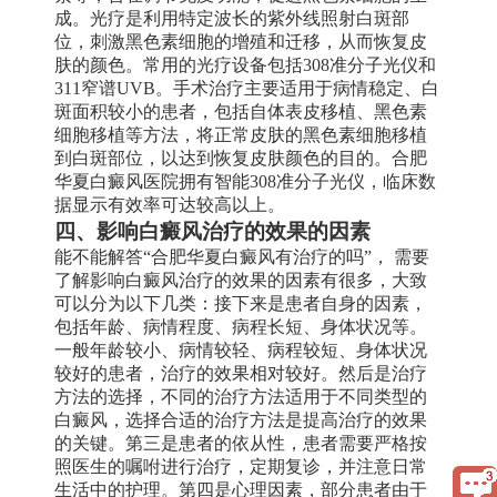
成。光疗是利用特定波长的紫外线照射白斑部
位，刺激黑色素细胞的增殖和迁移，从而恢复皮
肤的颜色。常用的光疗设备包括308准分子光仪和
311窄谱UVB。手术治疗主要适用于病情稳定、白
斑面积较小的患者，包括自体表皮移植、黑色素
细胞移植等方法，将正常皮肤的黑色素细胞移植
到白斑部位，以达到恢复皮肤颜色的目的。合肥
华夏白癜风医院拥有智能308准分子光仪，临床数
据显示有效率可达较高以上。
四、影响白癜风治疗的效果的因素
能不能解答“合肥华夏白癜风有治疗的吗”， 需要
了解影响白癜风治疗的效果的因素有很多，大致
可以分为以下几类：接下来是患者自身的因素，
包括年龄、病情程度、病程长短、身体状况等。
一般年龄较小、病情较轻、病程较短、身体状况
较好的患者，治疗的效果相对较好。然后是治疗
方法的选择，不同的治疗方法适用于不同类型的
白癜风，选择合适的治疗方法是提高治疗的效果
的关键。第三是患者的依从性，患者需要严格按
照医生的嘱咐进行治疗，定期复诊，并注意日常
生活中的护理。第四是心理因素，部分患者由于