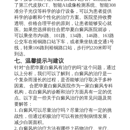
了第三代皮肤CT、智能AI成像检测系统、智能308
准分子光仪等科学的诊疗设备，可以为患者提供
科学的诊断和个性化的治疗方案。医院坚持收费
透明、价格合理平价的原则，让患者能够安心就
医。如果您选择前往合肥华夏白癜风医院就诊，
可以乘坐市内6路、101路、134路、146路、163路
公交车在裕铜路口站下车，或者乘坐轨道交通1号
线，转乘106路到裕铜路口站，步行约220米即可
到达。
七、温馨提示与建议
针对“合肥华夏白癜风有治疗的吗”这个问题，通过
以上分析，我们可以了解到，白癜风的治疗是一
个复杂而漫长的过程，是否能够治疗取决于多种
因素。 合肥华夏白癜风医院作为一家白癜风专科
机构，在白癜风的诊断和治疗方面具有一定的优
点。以下是一些关于白癜风治疗的常见问题及简
要解答：
1. 白癜风可以尽量治疗吗？尽量治疗有一定的挑
战性，但通过积极治疗可以有效控制病情发展，
减少白斑面积。
2. 白癜风的治疗方法有哪些？药物治疗、光疗、