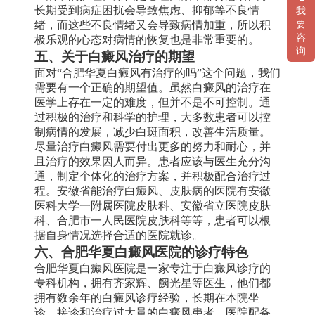
长期受到病症困扰会导致焦虑、抑郁等不良情
我
绪，而这些不良情绪又会导致病情加重，所以积
要
咨
极乐观的心态对病情的恢复也是非常重要的。
询
五、关于白癜风治疗的期望
面对“合肥华夏白癜风有治疗的吗”这个问题，我们
需要有一个正确的期望值。虽然白癜风的治疗在
医学上存在一定的难度，但并不是不可控制。通
过积极的治疗和科学的护理，大多数患者可以控
制病情的发展，减少白斑面积，改善生活质量。
尽量治疗白癜风需要付出更多的努力和耐心，并
且治疗的效果因人而异。患者应该与医生充分沟
通，制定个体化的治疗方案，并积极配合治疗过
程。安徽省能治疗白癜风、皮肤病的医院有安徽
医科大学一附属医院皮肤科、安徽省立医院皮肤
科、合肥市一人民医院皮肤科等等，患者可以根
据自身情况选择合适的医院就诊。
六、合肥华夏白癜风医院的诊疗特色
合肥华夏白癜风医院是一家专注于白癜风诊疗的
专科机构，拥有齐家辉、阙光星等医生，他们都
拥有数余年的白癜风诊疗经验，长期在本院坐
诊，接诊和治疗过大量的白癜风患者。医院配备