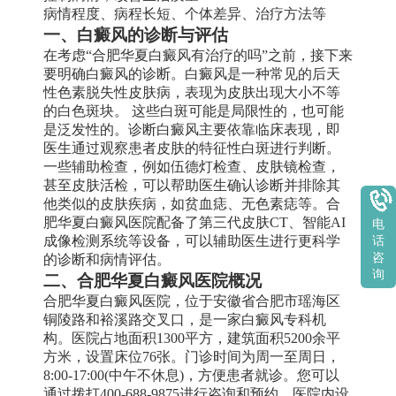
病情程度、病程长短、个体差异、治疗方法等
一、白癜风的诊断与评估
在考虑“合肥华夏白癜风有治疗的吗”之前，接下来
要明确白癜风的诊断。白癜风是一种常见的后天
性色素脱失性皮肤病，表现为皮肤出现大小不等
的白色斑块。 这些白斑可能是局限性的，也可能
是泛发性的。诊断白癜风主要依靠临床表现，即
医生通过观察患者皮肤的特征性白斑进行判断。
一些辅助检查，例如伍德灯检查、皮肤镜检查，
甚至皮肤活检，可以帮助医生确认诊断并排除其
他类似的皮肤疾病，如贫血痣、无色素痣等。合
肥华夏白癜风医院配备了第三代皮肤CT、智能AI
电
成像检测系统等设备，可以辅助医生进行更科学
话
咨
的诊断和病情评估。
询
二、合肥华夏白癜风医院概况
合肥华夏白癜风医院，位于安徽省合肥市瑶海区
铜陵路和裕溪路交叉口，是一家白癜风专科机
构。医院占地面积1300平方，建筑面积5200余平
方米，设置床位76张。门诊时间为周一至周日，
8:00-17:00(中午不休息)，方便患者就诊。您可以
通过拨打400-688-9875进行咨询和预约。医院内设