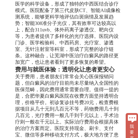
医学的科学设备，形成了独特的中西医结合诊疗
模式。医院配备了第三代皮肤CT、智能AI成像检
测系统，能够更科学地评估白斑病情及发展趋
势；智能308准分子光仪，其有效率可达较高以
上，配合311uvb、体外药离子渗透仪、靶向仪
等，为患者提供了多样化的光疗选择。医院内设
门诊、医学检验科、中西药房、光疗室、渗透
室、无针注射室等科室，形成了完整的诊疗链
条。这种融合，让芜湖中医治疗白癜风的路径更
加宽广，也让患者看到了更多恢复的希望。
费用与就医体验：透明化让患者更安心
关于费用，患者朋友们常常会关心医保报销问
题，但白癜风的治疗目前尚未尽量纳入全国性的
医保范畴，因此费用通常需要自理。值得一提的
是，合肥华夏白癜风医院在收费方面坚持透明合
理，价格平价。初诊复诊挂号费20元，检查费根
据项目从几十元到几百元不等，药物费用几十到
几百元，光疗费用一般几千到千元以上，手术治
疗则一般在千元以上。实际治疗费用会根据具体
我
的治疗方案而定。医院支持现金、刷卡、支付
要
宝、微信等多种移动支付方式，极大地方便了患