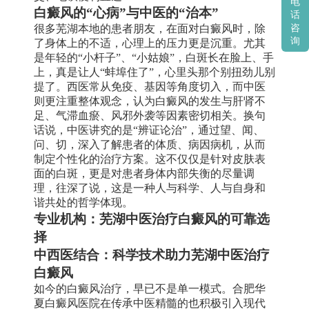
电
白癜风的“心病”与中医的“治本”
话
很多芜湖本地的患者朋友，在面对白癜风时，除
咨
询
了身体上的不适，心理上的压力更是沉重。尤其
是年轻的“小杆子”、“小姑娘”，白斑长在脸上、手
上，真是让人“蚌埠住了”，心里头那个别扭劲儿别
提了。西医常从免疫、基因等角度切入，而中医
则更注重整体观念，认为白癜风的发生与肝肾不
足、气滞血瘀、风邪外袭等因素密切相关。换句
话说，中医讲究的是“辨证论治”，通过望、闻、
问、切，深入了解患者的体质、病因病机，从而
制定个性化的治疗方案。这不仅仅是针对皮肤表
面的白斑，更是对患者身体内部失衡的尽量调
理，往深了说，这是一种人与科学、人与自身和
谐共处的哲学体现。
专业机构：芜湖中医治疗白癜风的可靠选
择
中西医结合：科学技术助力芜湖中医治疗
白癜风
如今的白癜风治疗，早已不是单一模式。合肥华
夏白癜风医院在传承中医精髓的也积极引入现代