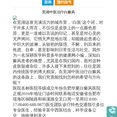
咨询
预约挂号
芜湖中医治疗白癜风
在芜湖这座充满活力的城市里，‘白斑’这个词，对
于许多人而言，不仅仅是皮肤上的一点颜色差
异，更是一道难以言说的印记，甚至是对心灵的
无声拷问。它悄无声息地出现，却能掀起患者心
中巨大的波澜，从较初的疑惑、不解，到后来的
焦虑、自卑，甚至影响到日常生活与社交。我作
为一名深耕医学科普多年的健康网小编，深知白
癜风患者的痛楚，尤其是在我们国内，面对这种
皮肤疑难杂症，许多人接下来想到的，往往是国
内传统医学的博大精深。在芜湖中医治疗白癜风
的这条路上，我们究竟能找到怎样的希望与方向
呢？
医院名称医院等级成立年份合肥华夏白癜风医院
正规2016年地址门诊时间联系电话安徽省合肥市
瑶海区铜陵路和裕溪路交叉口周一至周日 8:00-
17:00400-688-9875医生团队诊疗特色交通指引多位
专业医生，经验丰富中西医结合，科学设备公
交、地铁便利直达