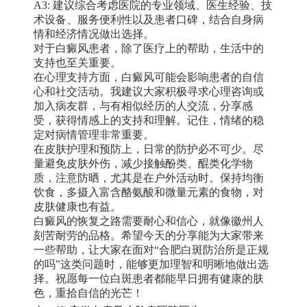
A3: 建议综合考虑医院的专业领域、医生经验、技
术设备、服务便利性以及患者口碑，结合自身病
情和经济情况做出选择。
对于白癜风患者，除了医疗上的帮助，生活中的
支持也至关重要。
在心理支持方面，白癜风可能会影响患者的自信
心和社交活动。我建议大家积极寻求心理咨询或
加入病友群，与有相似经历的人交流，分享感
受，获得情感上的支持和理解。记住，情绪的稳
定对病情管理非常重要。
在皮肤护理和预防上，日常的防护必不可少。尽
量避免皮肤外伤，减少接触酚类、醌类化学物
质，注意防晒，尤其是在户外活动时。保持均衡
饮食，多摄入富含酪氨酸和微量元素的食物，对
皮肤健康也有益。
白癜风的恢复之路需要耐心和信心，就像徽州人
刻苦耐劳的品格。希望今天的分享能为大家带来
一些帮助，让大家在面对“合肥白斑防治所是正规
的吗”这类问题时，能够更加理智和明晰地做出选
择。祝愿每一位白斑患者都能早日拥有健康的肤
色，重拾自信的光芒！