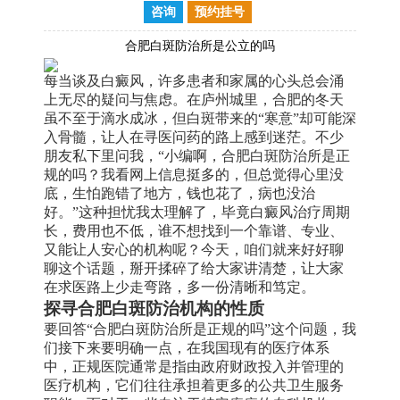
咨询
预约挂号
合肥白斑防治所是公立的吗
每当谈及白癜风，许多患者和家属的心头总会涌
上无尽的疑问与焦虑。在庐州城里，合肥的冬天
虽不至于滴水成冰，但白斑带来的“寒意”却可能深
入骨髓，让人在寻医问药的路上感到迷茫。不少
朋友私下里问我，“小编啊，合肥白斑防治所是正
规的吗？我看网上信息挺多的，但总觉得心里没
底，生怕跑错了地方，钱也花了，病也没治
好。”这种担忧我太理解了，毕竟白癜风治疗周期
长，费用也不低，谁不想找到一个靠谱、专业、
又能让人安心的机构呢？今天，咱们就来好好聊
聊这个话题，掰开揉碎了给大家讲清楚，让大家
在求医路上少走弯路，多一份清晰和笃定。
探寻合肥白斑防治机构的性质
要回答“合肥白斑防治所是正规的吗”这个问题，我
们接下来要明确一点，在我国现有的医疗体系
中，正规医院通常是指由政府财政投入并管理的
医疗机构，它们往往承担着更多的公共卫生服务