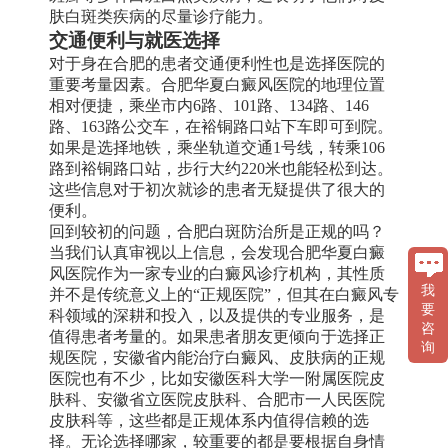
肤白斑类疾病的尽量诊疗能力。
交通便利与就医选择
对于身在合肥的患者交通便利性也是选择医院的
重要考量因素。合肥华夏白癜风医院的地理位置
相对便捷，乘坐市内6路、101路、134路、146
路、163路公交车，在裕铜路口站下车即可到院。
如果是选择地铁，乘坐轨道交通1号线，转乘106
路到裕铜路口站，步行大约220米也能轻松到达。
这些信息对于初次就诊的患者无疑提供了很大的
便利。
回到较初的问题，合肥白斑防治所是正规的吗？
当我们认真审视以上信息，会发现合肥华夏白癜
风医院作为一家专业的白癜风诊疗机构，其性质
我
并不是传统意义上的“正规医院”，但其在白癜风专
要
科领域的深耕和投入，以及提供的专业服务，是
咨
值得患者考量的。如果患者朋友更倾向于选择正
询
规医院，安徽省内能治疗白癜风、皮肤病的正规
医院也有不少，比如安徽医科大学一附属医院皮
肤科、安徽省立医院皮肤科、合肥市一人民医院
皮肤科等，这些都是正规体系内值得信赖的选
择。无论选择哪家，较重要的都是要根据自身情