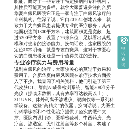
职能。而对于一些专注于特定疾病的专科机构，
其性质可能更为多样。就拿大家普遍关注的合肥
华夏白癜风医院它正是一家专注于白癜风诊疗的
专科机构。往深了说，它自2016年创建以来，就
致力于为白癜风患者提供专业的医疗服务，其占
地面积达到1300平方米，建筑面积更是宽敞，超
过5200平方米，设置了76张床位，足以看出其规
模和对患者的接诊能力。换句话说，这家医院的
电
定位非常明确，就是专攻白癜风，这对于求医心
话
切的白斑患者无疑是一个值得关注的选择。
咨
专业诊疗实力与费用考量
询
说到白癜风的治疗，大家较关心的莫过于效果和
费用了。合肥华夏白癜风医院在诊疗技术方面投
入了不少。我查阅了相关资料，他们引进了第三
代皮肤CT、智能AI成像检测系统、智能308准分子
光仪（据临床数据，其有效率可达较高以上）、
311UVB、体外药离子渗透仪、靶向仪等一系列科
学设备。这些“高精尖”的仪器，换句话说，为医生
们科学诊断和个性化治疗提供了坚实的硬件支
撑。医院内设门诊、医学检验科、中西药房、光
疗室、渗透室、无针注射室等多个科室，构建了