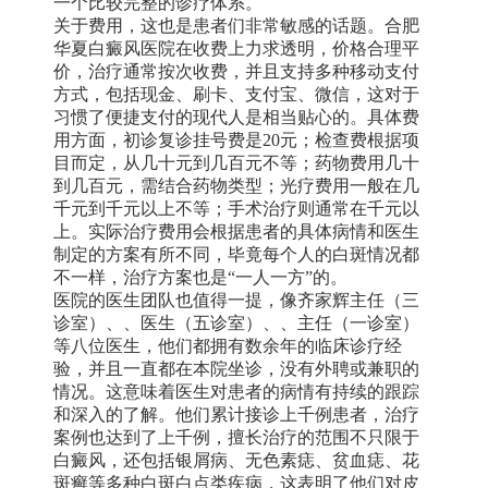
一个比较完整的诊疗体系。
关于费用，这也是患者们非常敏感的话题。合肥
华夏白癜风医院在收费上力求透明，价格合理平
价，治疗通常按次收费，并且支持多种移动支付
方式，包括现金、刷卡、支付宝、微信，这对于
习惯了便捷支付的现代人是相当贴心的。具体费
用方面，初诊复诊挂号费是20元；检查费根据项
目而定，从几十元到几百元不等；药物费用几十
到几百元，需结合药物类型；光疗费用一般在几
千元到千元以上不等；手术治疗则通常在千元以
上。实际治疗费用会根据患者的具体病情和医生
制定的方案有所不同，毕竟每个人的白斑情况都
不一样，治疗方案也是“一人一方”的。
医院的医生团队也值得一提，像齐家辉主任（三
诊室）、、医生（五诊室）、、主任（一诊室）
等八位医生，他们都拥有数余年的临床诊疗经
验，并且一直都在本院坐诊，没有外聘或兼职的
情况。这意味着医生对患者的病情有持续的跟踪
和深入的了解。他们累计接诊上千例患者，治疗
案例也达到了上千例，擅长治疗的范围不只限于
白癜风，还包括银屑病、无色素痣、贫血痣、花
斑癣等多种白斑白点类疾病，这表明了他们对皮