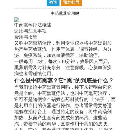
咨询
预约挂号
中药熏蒸管用吗
中药熏蒸疗法概述
适用与注意事项
费用与报销
又称中药熏药治疗，利用专业仪器将中药汤剂加
热产生药效蒸汽，作用于体表，调节神经、内分
泌、免疫系统，加速血液循环，辅助治疗。
一般每周1-2次，每次5-10分钟，效果因人而异。
熏蒸后需及时补充水分，注意保暖。心脑血管疾
病患者需谨慎使用。
什么是中药熏蒸？它“熏”的到底是什么？
当我们谈论中药熏蒸管用吗，接下来得明白它究
竟是个啥。中药熏蒸疗法，也叫中药熏药治疗，
它可不是随便拿个锅煮点药材就行的“土法子”，而
是利用专门的仪器进行操作。患者通常需要舒适
地躺在治疗台上，通过特定的设备，将中药汤剂
加热，从而产生含有药效成分的蒸汽。这些蒸
汽，带着中药的精华，直接作用于我们的皮肤、
毛孔、穴位，甚至通过呼吸道进入体内。 往深了