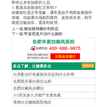
即停止并告知医护人员。
3. 熏蒸后皮肤发红正常吗？
轻微发红是正常现象，通常是由于局部血液循环
加速。但如果出现剧烈瘙痒、皮疹或水泡，则可
能是过敏反应，需及时处理。
上一篇:
驱虫斑鸠菊针剂药店
下一篇:
甲泼尼龙片治什么病的
多点了解，让健康多点
白灵酊治疗色素脱失症起到什么作用
合肥西京看白斑怎么样
合肥白癜风去哪治
311照光多久才能产生黑色素
淮南白点癫疯医院地址