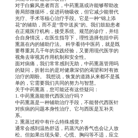
对于白癜风患者而言，中药熏蒸或许能够帮助改
善局部微循环，促进药物吸收，但它减少能替代
光疗、手术等核心治疗手段。它是一种“锦上添
花”的辅助，而不是“雪中送炭”的。我们鼓励患者
在正规医疗机构，接受系统、规范的诊疗，并结
合自身情况，在医生指导下，理性选择包括中药
熏蒸在内的辅助疗法。 科学看待中医药，就是既
要尊重其几千年的实践经验，又要用现代医学的
视角去审视其作用机制和安全性。
面对病痛，我们常常感到无助，中药熏蒸管用吗
的疑问，折射出的是对健康深切的渴望和对有效
治疗的期盼。 我想说，恢复的道路从来都不是孤
单的，它需要我们共同的努力与智慧。
关于中药熏蒸，您可能还有这些疑问：
1. 中药熏蒸能替代西医治疗吗？
中药熏蒸是一种辅助治疗手段，不能替代西医针
对疾病的问题本身性治疗。它与西医是互补关
系。
2. 熏蒸过程中有什么特殊感觉？
通常会感到温热舒适，药蒸汽的香气也会让人放
松。但如果出现头晕、心慌、胸闷等不适，应立