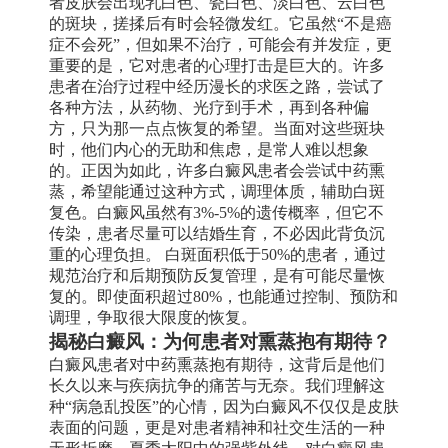
者皮肤会出现乳白色、瓷白色、淡白色、云白色
的斑块，搓揉后有时会轻微发红。它虽然“不是癌
症不会死”，但如果不治疗，可能会有并发症，更
重要的是，它对患者的心理打击是巨大的。许多
患者在治疗过程中经历漫长的求医之路，尝试了
各种方法，从药物、光疗到手术，再到各种偏
方，只为那一点点恢复的希望。当面对这些斑块
时，他们内心的无助和焦虑，是常人难以想象
的。正因为如此，许多白癜风患者会尝试中药熏
蒸，希望能通过这种方式，调理体质，辅助白斑
复色。白癜风虽然有3%-5%的遗传概率，但它不
传染，患者尽量可以结婚生育，不必因此背负沉
重的心理负担。 白斑面积低于50%的患者，通过
规范治疗和后期预防反复管理，是有可能尽量恢
复的。即使面积超过80%，也能通过控制、预防和
调理，争取很大限度的恢复。
揭秘白癜风：为何患者对熏蒸抱有期待？
白癜风患者对中药熏蒸抱有期待，这背后是他们
长久以来与疾病抗争的痛苦与无奈。我们理解这
种“病急乱投医”的心情，因为白癜风不仅仅是皮肤
表面的问题，更是对患者精神和社交生活的一种