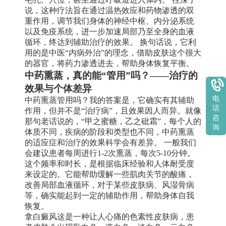
说，这种疗法旨在通过温热效应和药物渗透的双
重作用，调节我们身体的神经中枢、内分泌系统
以及免疫系统，进一步加速局部乃至全身的血液
循环，终达到辅助治疗的效果。 换句话说，它利
用的是中医“内病外治”的理念，借助皮肤这个很大
的器官，将药力渗透进去，帮助身体恢复平衡。
中药熏蒸，真的能“管用”吗？——治疗的
效果与个体差异
电
中药熏蒸管用吗？我的答案是，它确实有其辅助
话
作用，但并不是“治疗病”，且效果因人而异。就像
咨
那句老话说的，“甲之蜜糖，乙之砒霜”，每个人的
询
体质不同，疾病的阶段和类型也不同，中药熏蒸
的适应症和治疗的效果科学会有差异。 一般我们
会建议患者每周进行1-2次熏蒸，每次5-10分钟。
这个频率和时长，是根据临床经验和人体耐受度
来设定的。它能帮助缓解一些肌肉关节的酸痛，
改善局部血液循环，对于某些皮肤病、风湿骨病
等，确实能起到一定的辅助作用，帮助身体自我
恢复。
拿白癜风这是一种让人心痛的色素性皮肤病，患