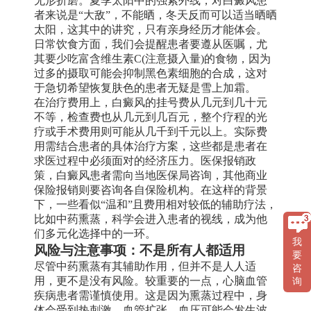
无形折磨。夏季太阳中的强紫外线，对白癜风患
者来说是“大敌”，不能晒，冬天反而可以适当晒晒
太阳，这其中的讲究，只有亲身经历才能体会。
日常饮食方面，我们会提醒患者要遵从医嘱，尤
其要少吃富含维生素C(注意摄入量)的食物，因为
过多的摄取可能会抑制黑色素细胞的合成，这对
于急切希望恢复肤色的患者无疑是雪上加霜。
在治疗费用上，白癜风的挂号费从几元到几十元
不等，检查费也从几元到几百元，整个疗程的光
疗或手术费用则可能从几千到千元以上。实际费
用需结合患者的具体治疗方案，这些都是患者在
求医过程中必须面对的经济压力。医保报销政
策，白癜风患者需向当地医保局咨询，其他商业
保险报销则要咨询各自保险机构。在这样的背景
下，一些看似“温和”且费用相对较低的辅助疗法，
比如中药熏蒸，科学会进入患者的视线，成为他
们多元化选择中的一环。
我
风险与注意事项：不是所有人都适用
要
尽管中药熏蒸有其辅助作用，但并不是人人适
咨
用，更不是没有风险。较重要的一点，心脑血管
询
疾病患者需谨慎使用。这是因为熏蒸过程中，身
体会受到热刺激，血管扩张，血压可能会发生波