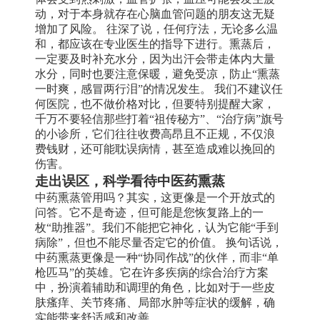
动，对于本身就存在心脑血管问题的朋友这无疑
增加了风险。 往深了说，任何疗法，无论多么温
和，都应该在专业医生的指导下进行。熏蒸后，
一定要及时补充水分，因为出汗会带走体内大量
水分，同时也要注意保暖，避免受凉，防止“熏蒸
一时爽，感冒两行泪”的情况发生。 我们不建议任
何医院，也不做价格对比，但要特别提醒大家，
千万不要轻信那些打着“祖传秘方”、“治疗病”旗号
的小诊所，它们往往收费高昂且不正规，不仅浪
费钱财，还可能耽误病情，甚至造成难以挽回的
伤害。
走出误区，科学看待中医药熏蒸
中药熏蒸管用吗？其实，这更像是一个开放式的
问答。它不是奇迹，但可能是您恢复路上的一
枚“助推器”。我们不能把它神化，认为它能“手到
病除”，但也不能尽量否定它的价值。 换句话说，
中药熏蒸更像是一种“协同作战”的伙伴，而非“单
枪匹马”的英雄。它在许多疾病的综合治疗方案
中，扮演着辅助和调理的角色，比如对于一些皮
肤瘙痒、关节疼痛、局部水肿等症状的缓解，确
实能带来舒适感和改善。