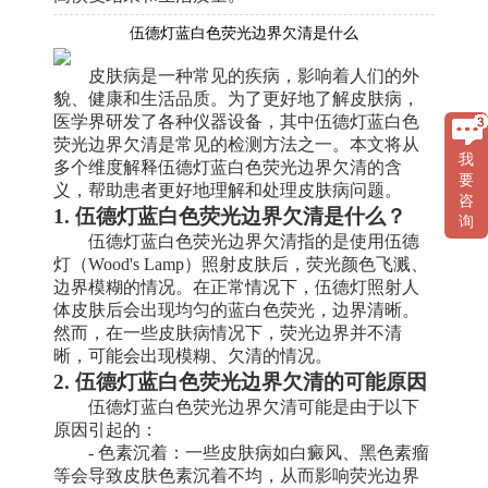
伍德灯蓝白色荧光边界欠清是什么
皮肤病是一种常见的疾病，影响着人们的外
貌、健康和生活品质。为了更好地了解皮肤病，
医学界研发了各种仪器设备，其中伍德灯蓝白色
荧光边界欠清是常见的检测方法之一。本文将从
我
多个维度解释伍德灯蓝白色荧光边界欠清的含
要
义，帮助患者更好地理解和处理皮肤病问题。
咨
1. 伍德灯蓝白色荧光边界欠清是什么？
询
伍德灯蓝白色荧光边界欠清指的是使用伍德
灯（Wood's Lamp）照射皮肤后，荧光颜色飞溅、
边界模糊的情况。在正常情况下，伍德灯照射人
体皮肤后会出现均匀的蓝白色荧光，边界清晰。
然而，在一些皮肤病情况下，荧光边界并不清
晰，可能会出现模糊、欠清的情况。
2. 伍德灯蓝白色荧光边界欠清的可能原因
伍德灯蓝白色荧光边界欠清可能是由于以下
原因引起的：
- 色素沉着：一些皮肤病如白癜风、黑色素瘤
等会导致皮肤色素沉着不均，从而影响荧光边界