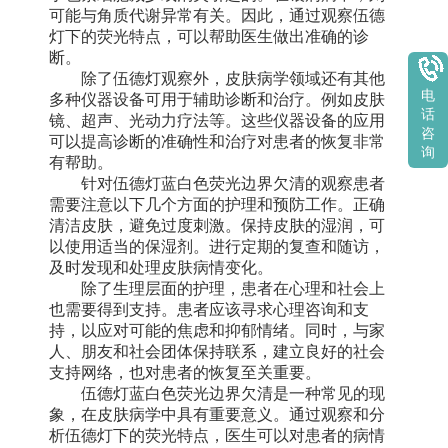
可能与角质代谢异常有关。因此，通过观察伍德
灯下的荧光特点，可以帮助医生做出准确的诊
断。
除了伍德灯观察外，皮肤病学领域还有其他
电
多种仪器设备可用于辅助诊断和治疗。例如皮肤
话
镜、超声、光动力疗法等。这些仪器设备的应用
咨
可以提高诊断的准确性和治疗对患者的恢复非常
询
有帮助。
针对伍德灯蓝白色荧光边界欠清的观察患者
需要注意以下几个方面的护理和预防工作。正确
清洁皮肤，避免过度刺激。保持皮肤的湿润，可
以使用适当的保湿剂。进行定期的复查和随访，
及时发现和处理皮肤病情变化。
除了生理层面的护理，患者在心理和社会上
也需要得到支持。患者应该寻求心理咨询和支
持，以应对可能的焦虑和抑郁情绪。同时，与家
人、朋友和社会团体保持联系，建立良好的社会
支持网络，也对患者的恢复至关重要。
伍德灯蓝白色荧光边界欠清是一种常见的现
象，在皮肤病学中具有重要意义。通过观察和分
析伍德灯下的荧光特点，医生可以对患者的病情