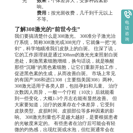
光
效果：
个体差异大，受多种因素影
响。
费用：
按光斑收费，几千到千元以上
不等。
电
话
了解308激光的“前世今生”
咨
我们要搞清楚什么是308激光。 308准分子激光治
询
疗系统，简称308激光或308光疗，它就像一把“光
剑”，科学地瞄准我们皮肤上的白斑。 往深了说，
它的工作原理就是通过308nm的激光光束照射白斑
患处，刺激黑素细胞增殖，换句话说，就是唤醒
那些“沉睡”的黑色素细胞，让它们重新开始工作，
促进黑色素的生成，从而改善白斑。 市场上常见
的有国产308和进口308（主要指美国308）两种。
308激光适用于各类人群，包括孕妇和儿童。 治疗
次数因人而异，一般一个疗程（10次）后就能看
到一些变化，大概1-3个月左右能有显然改善。 但
大家要知道，治疗的效果存在个体差异，它受到
皮肤类型、皮损时间、皮损部位等多种因素的影
响。 308激光剂量也不是越大越好，是要根据患者
的光敏度来定的。 有些患者在治疗后可能会有轻
微的灼热感，出现红斑或水泡，但红斑通常会在