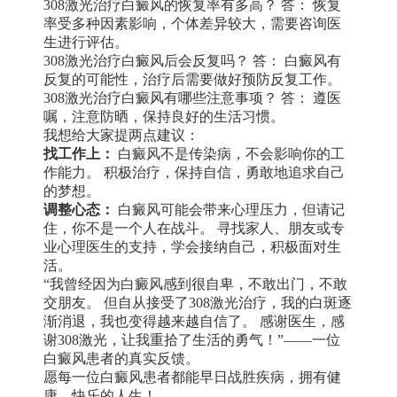
308激光治疗白癜风的恢复率有多高？ 答： 恢复
率受多种因素影响，个体差异较大，需要咨询医
生进行评估。
308激光治疗白癜风后会反复吗？ 答： 白癜风有
反复的可能性，治疗后需要做好预防反复工作。
308激光治疗白癜风有哪些注意事项？ 答： 遵医
嘱，注意防晒，保持良好的生活习惯。
我想给大家提两点建议：
找工作上：
白癜风不是传染病，不会影响你的工
作能力。 积极治疗，保持自信，勇敢地追求自己
的梦想。
调整心态：
白癜风可能会带来心理压力，但请记
住，你不是一个人在战斗。 寻找家人、朋友或专
业心理医生的支持，学会接纳自己，积极面对生
活。
“我曾经因为白癜风感到很自卑，不敢出门，不敢
交朋友。 但自从接受了308激光治疗，我的白斑逐
渐消退，我也变得越来越自信了。 感谢医生，感
谢308激光，让我重拾了生活的勇气！”——一位
白癜风患者的真实反馈。
愿每一位白癜风患者都能早日战胜疾病，拥有健
康、快乐的人生！