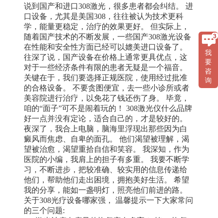
说到国产和进口308激光，很多患者都会纠结。 进
口设备，尤其是美国308，往往被认为技术更科
学，能量更稳定，治疗的效果更好。 但实际上，
随着国产技术的不断发展，一些国产308激光设备
在性能和安全性方面已经可以媲美进口设备了。
我
往深了说，国产设备在价格上通常更具优点，这
要
对于一些经济条件有限的患者无疑是一个福音。
咨
关键在于，我们要选择正规医院，使用经过批准
询
的合格设备。 不要贪图便宜，去一些小诊所或者
美容院进行治疗，以免花了钱还伤了身。 毕竟，
咱的“面子”可不是闹着玩的！ 308激光仪什么品牌
好一点并没有定论，适合自己的，才是较好的。
夜深了，我合上电脑，脑海里浮现出那些因为白
癜风而焦虑、自卑的面孔。 他们渴望被理解，渴
望被治愈，渴望重拾自信和笑容。 我深知，作为
医院的小编，我肩上的担子有多重。 我要不断学
习，不断进步，把较准确、较实用的信息传递给
他们，帮助他们走出困境，拥抱美好生活。 希望
我的分享，能如一盏明灯，照亮他们前进的路。
关于308光疗设备哪家强， 温馨提示一下大家常问
的三个问题: