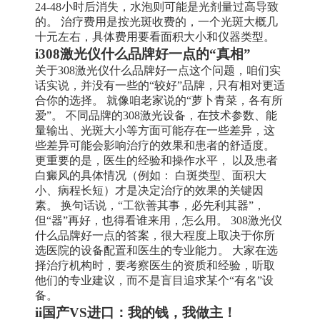
24-48小时后消失，水泡则可能是光剂量过高导致
的。 治疗费用是按光斑收费的，一个光斑大概几
十元左右，具体费用要看面积大小和仪器类型。
i308激光仪什么品牌好一点的“真相”
关于308激光仪什么品牌好一点这个问题，咱们实
话实说，并没有一些的“较好”品牌，只有相对更适
合你的选择。 就像咱老家说的“萝卜青菜，各有所
爱”。 不同品牌的308激光设备，在技术参数、能
量输出、光斑大小等方面可能存在一些差异，这
些差异可能会影响治疗的效果和患者的舒适度。
更重要的是，医生的经验和操作水平， 以及患者
白癜风的具体情况（例如： 白斑类型、面积大
小、病程长短）才是决定治疗的效果的关键因
素。 换句话说，“工欲善其事，必先利其器”，
但“器”再好，也得看谁来用，怎么用。 308激光仪
什么品牌好一点的答案，很大程度上取决于你所
选医院的设备配置和医生的专业能力。 大家在选
择治疗机构时，要考察医生的资质和经验，听取
他们的专业建议，而不是盲目追求某个“有名”设
备。
ii国产VS进口：我的钱，我做主！