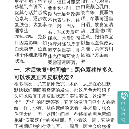
取培养后，科学
遗传，可婚育。
现，但也可能需
移植到白斑区，
白斑颜色乳白、
要更长时间，短
促其存活并形成
瓷白等；夏季防
期内无显然改善
色素岛，逐步恢
晒，冬季可适当
不代表失败。住
复肤色。恢复率
日晒。饮食宜清
院一般一周左
通常达
淡，过量维C需
右，7-10天后可
70%-80%，受多
注意。报销事宜
碰水。术后巩固
种因素影响，如
以当地医保政策
治疗对降低反复
白斑类型、位置
为准，具体费用
率至关重要，具
和个体细胞培养
因治疗方案而
体光疗和药物方
状况。
异。
案需谨遵医嘱。
一、术后恢复“时间轴”：黑色素移植多久
可以恢复正常皮肤状态？
很多病友，尤其是刚做完手术的，总是在心里默
默快我们期盼着奇迹的发生。那这黑色素移植多
久可以恢复正常皮肤状态？实话实说，这没有一
个“一刀切”的固定答案，它真的像咱们每个人的指
电
纹一样，少有。从临床经验来看，手术后，您会
话
住院大约一周，这段时间是一些移植的黑色素细
咨
胞能“安家落户”的关键期。别小看这一周，它决定
询
了初期细胞的存活与否。一周后，医生会给您拆