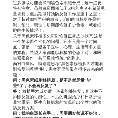
过多摄取可能会抑制黑色素细胞合成，这一点要
特别注意。虽然白斑面积低于50%的患者有希望尽
量恢复，但后期做好预防反复工作是重中之重；
对于超过80%面积的患者，咱们的目标更多是控
制、预防、调理，后期能恢复多少色素，就看细
胞的生长情况了。
关于黑色素移植多久可以恢复正常皮肤状态.这是
一个复杂而个性化的问题。它不只是一个时间
点，更是一个涵盖了医学、心理、生活等多方面
的旅程。希望大家都能以积极的心态面对，和医
生紧密合作，共同迎接“彩虹”的到来。
面对白癜风，特别是思考“黑色素移植多久才能看
到恢复的希望”时，患者群里常常有很多共鸣的问
题：
问：黑色素细胞移植后，是不是就尽量“毕
业”了，不会再反复了？
答：
移植手术成功后，色素能够恢复，但这并不
排除反复的可能性。术后的巩固治疗和日常护理
非常重要，医生会根据您的情况给出个性化的预
防反复方案。
问：我的白斑长在手上，周围朋友都说不好治，