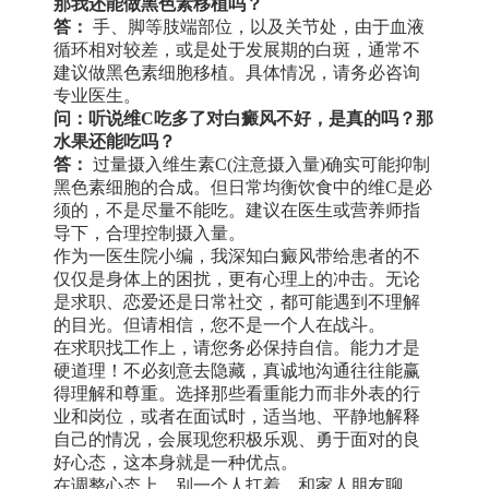
那我还能做黑色素移植吗？
答：
手、脚等肢端部位，以及关节处，由于血液
循环相对较差，或是处于发展期的白斑，通常不
建议做黑色素细胞移植。具体情况，请务必咨询
专业医生。
问：听说维C吃多了对白癜风不好，是真的吗？那
水果还能吃吗？
答：
过量摄入维生素C(注意摄入量)确实可能抑制
黑色素细胞的合成。但日常均衡饮食中的维C是必
须的，不是尽量不能吃。建议在医生或营养师指
导下，合理控制摄入量。
作为一医生院小编，我深知白癜风带给患者的不
仅仅是身体上的困扰，更有心理上的冲击。无论
是求职、恋爱还是日常社交，都可能遇到不理解
的目光。但请相信，您不是一个人在战斗。
在求职找工作上，请您务必保持自信。能力才是
硬道理！不必刻意去隐藏，真诚地沟通往往能赢
得理解和尊重。选择那些看重能力而非外表的行
业和岗位，或者在面试时，适当地、平静地解释
自己的情况，会展现您积极乐观、勇于面对的良
好心态，这本身就是一种优点。
在调整心态上，别一个人扛着。和家人朋友聊