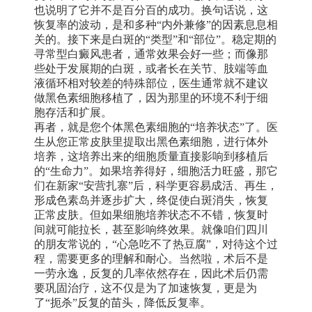
也说明了它并不是百分百的成功。换句话说，这
恢复率的波动，是和多种“内外兼修”的因素息息相
关的。接下来是白斑的“类型”和“部位”。稳定期的
寻常型白癜风患者，通常效果会好一些；而像那
些处于发展期的白斑，或者长在关节、肢端等血
液循环相对较差的特殊部位，医生通常就不建议
做黑色素细胞移植了，因为那里的环境不利于细
胞存活和扩展。
再者，就是您个体黑色素细胞的“培养状态”了。医
生从您正常皮肤里提取出黑色素细胞，进行体外
培养，这培养出来的细胞质量直接影响到移植后
的“生命力”。如果培养得好，细胞活力旺盛，那它
们在新家“安营扎寨”后，科学更容易成活、再生，
形成色素岛并逐步扩大，终促使白斑消失，恢复
正常皮肤。但如果细胞培养状态不不错，恢复时
间就可能拉长，甚至影响终效果。就像咱们四川
的朋友常说的，“心急吃不了热豆腐”，对待这个过
程，需要更多的理解和耐心。当然啦，术后不是
一劳永逸，反复的几率依然存在，因此术后仍需
要巩固治疗，这不仅是为了加速恢复，更是为
了“扼杀”反复的苗头，降低反复率。