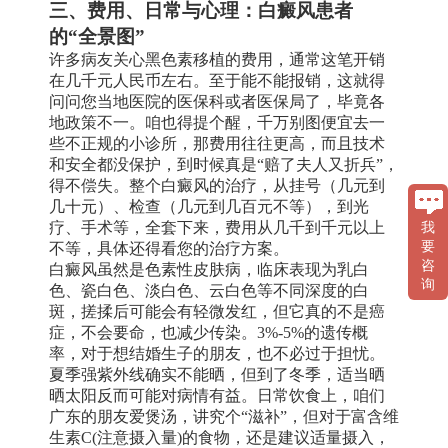
三、费用、日常与心理：白癜风患者
的“全景图”
许多病友关心黑色素移植的费用，通常这笔开销
在几千元人民币左右。至于能不能报销，这就得
问问您当地医院的医保科或者医保局了，毕竟各
地政策不一。咱也得提个醒，千万别图便宜去一
些不正规的小诊所，那费用往往更高，而且技术
和安全都没保护，到时候真是“赔了夫人又折兵”，
得不偿失。整个白癜风的治疗，从挂号（几元到
几十元）、检查（几元到几百元不等），到光
疗、手术等，全套下来，费用从几千到千元以上
我
要
不等，具体还得看您的治疗方案。
咨
白癜风虽然是色素性皮肤病，临床表现为乳白
询
色、瓷白色、淡白色、云白色等不同深度的白
斑，搓揉后可能会有轻微发红，但它真的不是癌
症，不会要命，也减少传染。3%-5%的遗传概
率，对于想结婚生子的朋友，也不必过于担忧。
夏季强紫外线确实不能晒，但到了冬季，适当晒
晒太阳反而可能对病情有益。日常饮食上，咱们
广东的朋友爱煲汤，讲究个“滋补”，但对于富含维
生素C(注意摄入量)的食物，还是建议适量摄入，