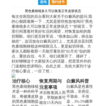
咨询
预约挂号
黑色素移植多久可以恢复正常皮肤状态
每次在医院的后台看到大家关于白癜风的提问.我
的心都跟着揪一下，尤其是那些焦急地询问“黑色
素移植多久可以恢复正常皮肤状态？”的留言，字
里行间透着对美好生活的渴望，对恢复如初的殷
切期盼。咱们老百姓常说，“病来如山倒，病去如
抽丝”，这话放在白癜风治疗上，尤其是涉及到黑
色素细胞移植这种细致活儿，更是贴切得很。大
家伙儿都盼着那一天能尽量告别“白月光”似的斑
点，重拾自信。今天，咱们就掰开了、揉碎了，
好好聊聊这个大家较关心的话题，把里里外外的
门道都给您讲明白。在此之前，先给大家列个诊
疗核心要点，一目了然：
治疗核心
恢复周期与
白癜风科普
黑色素细胞移植
白癜风是色素性
注意事项
术是一种外科手
疾病，非癌症、
术后恢复因人而
段，将健康皮肤
不致命、不传
异，早期效果可
的黑色素细胞提
染，3%-5%概率
能在15天内出