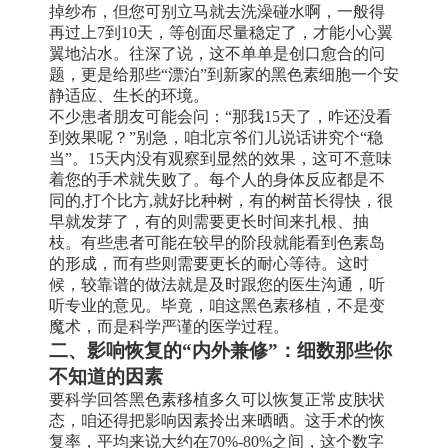
掉纱布，但您可别立马就去洗澡碰水啊，一般得
再过上7到10天，等创面尽量稳定了，才能小心翼
翼地沾水。往深了说，这不单单是创口愈合的问
题，更是给那些“漂泊”到新家的黑色素细胞一个安
静适应、生长的环境。
不少患者朋友可能会问：“那我15天了，咋还没看
到效果呢？”别急，咱北京爷们儿说话讲究个“稳
当”。15天内没有观察到显然的效果，这可不意味
着您的手术就失败了。每个人的身体反应都是不
同的,打个比方,就好比种树，有的树苗长得快，很
早就发芽了，有的则需要更长时间来扎根、抽
枝。有些患者可能在较早的阶段就能看到色素岛
的形成，而有些则需要更长的耐心等待。这时
候，较靠谱的做法就是及时跟您的医生沟通，听
听专业的意见。毕竟，咱这黑色素移植，不是变
魔术，而是科学严谨的医学过程。
二、影响恢复的“内外兼修”：细数那些你
不知道的因素
要科学回答黑色素移植多久可以恢复正常皮肤状
态，咱还得把影响因素拎出来晒晒。这手术的恢
复率，平均来说大约在70%-80%之间，这个数字