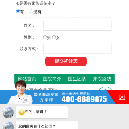
4.是否有家族遗传史？
有
没有
姓名：
性别：
男
女
联系方式：
网站首页
医院简介
医生团队
来院路线
合肥华夏白癜风医院
咨询热线：
400-688-9875
医院地址：合肥市铜陵路与裕溪路交叉路口
在的，请讲！
皖ICP
Copyright © 2025
合肥华夏白癜风医院
版权所有
备16014022号-11
您的白斑在什么部位？