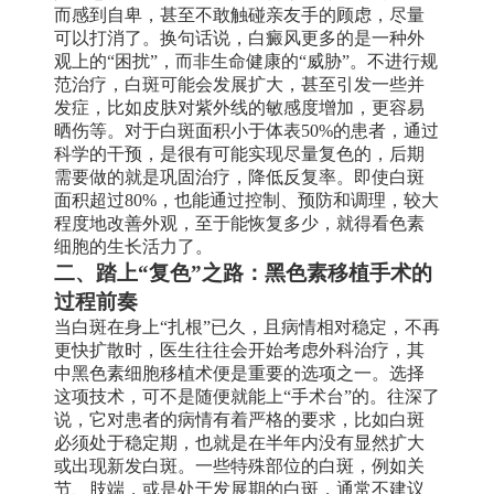
而感到自卑，甚至不敢触碰亲友手的顾虑，尽量
可以打消了。换句话说，白癜风更多的是一种外
观上的“困扰”，而非生命健康的“威胁”。不进行规
范治疗，白斑可能会发展扩大，甚至引发一些并
发症，比如皮肤对紫外线的敏感度增加，更容易
晒伤等。对于白斑面积小于体表50%的患者，通过
科学的干预，是很有可能实现尽量复色的，后期
需要做的就是巩固治疗，降低反复率。即使白斑
面积超过80%，也能通过控制、预防和调理，较大
程度地改善外观，至于能恢复多少，就得看色素
细胞的生长活力了。
二、踏上“复色”之路：黑色素移植手术的
过程前奏
当白斑在身上“扎根”已久，且病情相对稳定，不再
更快扩散时，医生往往会开始考虑外科治疗，其
中黑色素细胞移植术便是重要的选项之一。选择
这项技术，可不是随便就能上“手术台”的。往深了
说，它对患者的病情有着严格的要求，比如白斑
必须处于稳定期，也就是在半年内没有显然扩大
或出现新发白斑。一些特殊部位的白斑，例如关
节、肢端，或是处于发展期的白斑，通常不建议