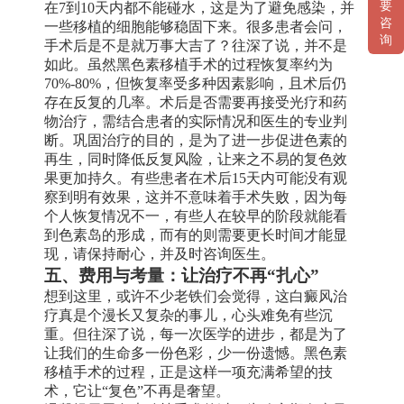
要
在7到10天内都不能碰水，这是为了避免感染，并
咨
一些移植的细胞能够稳固下来。很多患者会问，
询
手术后是不是就万事大吉了？往深了说，并不是
如此。虽然黑色素移植手术的过程恢复率约为
70%-80%，但恢复率受多种因素影响，且术后仍
存在反复的几率。术后是否需要再接受光疗和药
物治疗，需结合患者的实际情况和医生的专业判
断。巩固治疗的目的，是为了进一步促进色素的
再生，同时降低反复风险，让来之不易的复色效
果更加持久。有些患者在术后15天内可能没有观
察到明有效果，这并不意味着手术失败，因为每
个人恢复情况不一，有些人在较早的阶段就能看
到色素岛的形成，而有的则需要更长时间才能显
现，请保持耐心，并及时咨询医生。
五、费用与考量：让治疗不再“扎心”
想到这里，或许不少老铁们会觉得，这白癜风治
疗真是个漫长又复杂的事儿，心头难免有些沉
重。但往深了说，每一次医学的进步，都是为了
让我们的生命多一份色彩，少一份遗憾。黑色素
移植手术的过程，正是这样一项充满希望的技
术，它让“复色”不再是奢望。