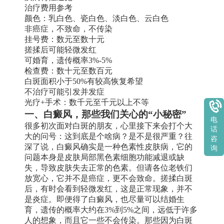
治疗费用参考
颜色：乳白色、瓷白色、淡白色、云白色
非癌症，不致命，不传染
挂号费：数元至数十元
搓揉后可能轻微发红
可婚育，遗传概率3%-5%
检查费：数十元至数百元
白斑面积小于50%有较高恢复希望
不治疗可能引发并发症
光疗+手术：数千元至千元以上不等
一、白癜风，那些我们关心的“小秘密”
电
很多初次面对白斑的朋友，心里接下来会打个大
话
大的问号：这到底是个啥病？是不是很严重？往
咨
深了说，白癜风确实是一种色素性皮肤病，它的
询
问题本身是皮肤局部黑色素细胞功能减退或缺
失，导致皮肤失去正常的色素。但请各位老铁们
放宽心，它并不是癌症，更不会致命。搓揉白斑
后，有时会看到轻微发红，这是正常现象，并不
是炎症。即便得了白癜风，也尽量可以结婚生
育，遗传的概率大约在3%到5%之间，远低于许多
人的想象，而且它一些不会传染。那些因为白斑