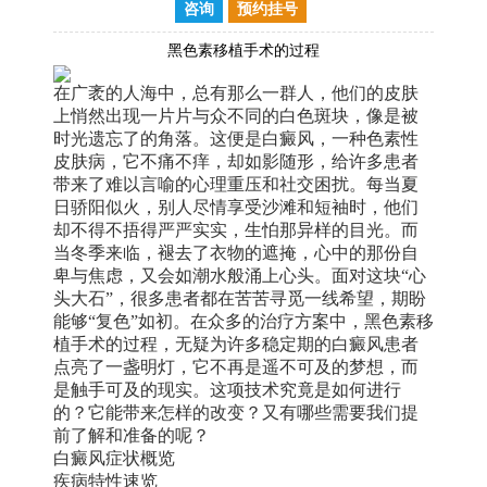
咨询
预约挂号
黑色素移植手术的过程
在广袤的人海中，总有那么一群人，他们的皮肤
上悄然出现一片片与众不同的白色斑块，像是被
时光遗忘了的角落。这便是白癜风，一种色素性
皮肤病，它不痛不痒，却如影随形，给许多患者
带来了难以言喻的心理重压和社交困扰。每当夏
日骄阳似火，别人尽情享受沙滩和短袖时，他们
却不得不捂得严严实实，生怕那异样的目光。而
当冬季来临，褪去了衣物的遮掩，心中的那份自
卑与焦虑，又会如潮水般涌上心头。面对这块“心
头大石”，很多患者都在苦苦寻觅一线希望，期盼
能够“复色”如初。在众多的治疗方案中，黑色素移
植手术的过程，无疑为许多稳定期的白癜风患者
点亮了一盏明灯，它不再是遥不可及的梦想，而
是触手可及的现实。这项技术究竟是如何进行
的？它能带来怎样的改变？又有哪些需要我们提
前了解和准备的呢？
白癜风症状概览
疾病特性速览