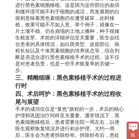
进行黑色素细胞移植。这是因为这些部位的血供
和微环境可能不利于细胞的成活，而发展期的白
斑则意味着黑色素细胞仍在遭受破坏，此时移
植，效果可能不尽如人意。举个例子，就像在一
片土壤不稳、仍在崩塌的土地上播种，种子很难
生根发芽。术前的详细评估至关重要，医生会结
合患者的具体情况，如白斑类型、皮损部位、病
程长短以及个体黑素细胞的培养状态等，综合判
断是否适合进行黑色素移植手术的过程。这不仅
是对患者负责，也是一些手术恢复率的关键一
步。
三、精雕细琢：黑色素移植手术的过程进
行时
四、术后呵护：黑色素移植手术的过程收
尾与展望
手术的成功仅仅是“复色”旅程的一步，术后的精心
护理和巩固治疗同样至关重要。通常情况下，黑
色素细胞移植后，患者需要住院一周左右，以便
医生观察恢复情况并进行初步护理。大约一周
后，医生会为患者拆除纱布。拆除纱布后，患处
我