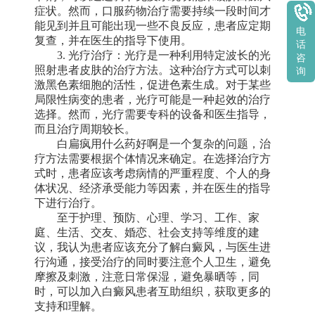
症状。然而，口服药物治疗需要持续一段时间才
能见到并且可能出现一些不良反应，患者应定期
电
复查，并在医生的指导下使用。
话
3. 光疗治疗：光疗是一种利用特定波长的光
咨
照射患者皮肤的治疗方法。这种治疗方式可以刺
询
激黑色素细胞的活性，促进色素生成。对于某些
局限性病变的患者，光疗可能是一种起效的治疗
选择。然而，光疗需要专科的设备和医生指导，
而且治疗周期较长。
白扁疯用什么药好啊是一个复杂的问题，治
疗方法需要根据个体情况来确定。在选择治疗方
式时，患者应该考虑病情的严重程度、个人的身
体状况、经济承受能力等因素，并在医生的指导
下进行治疗。
至于护理、预防、心理、学习、工作、家
庭、生活、交友、婚恋、社会支持等维度的建
议，我认为患者应该充分了解白癜风，与医生进
行沟通，接受治疗的同时要注意个人卫生，避免
摩擦及刺激，注意日常保湿，避免暴晒等，同
时，可以加入白癜风患者互助组织，获取更多的
支持和理解。