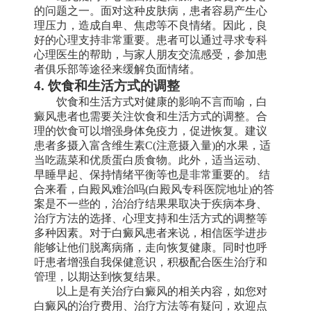
的问题之一。面对这种皮肤病，患者容易产生心
理压力，造成自卑、焦虑等不良情绪。因此，良
好的心理支持非常重要。患者可以通过寻求专科
心理医生的帮助，与家人朋友交流感受，参加患
者俱乐部等途径来缓解负面情绪。
4. 饮食和生活方式的调整
饮食和生活方式对健康的影响不言而喻，白
癜风患者也需要关注饮食和生活方式的调整。合
理的饮食可以增强身体免疫力，促进恢复。建议
患者多摄入富含维生素C(注意摄入量)的水果，适
当吃蔬菜和优质蛋白质食物。此外，适当运动、
早睡早起、保持情绪平衡等也是非常重要的。 结
合来看，白殿风难治吗(白殿风专科医院地址)的答
案是不一些的，治治疗结果果取决于疾病本身、
治疗方法的选择、心理支持和生活方式的调整等
多种因素。对于白癜风患者来说，相信医学进步
能够让他们脱离病痛，走向恢复健康。同时也呼
吁患者增强自我保健意识，积极配合医生治疗和
管理，以期达到恢复结果。
以上是有关治疗白癜风的相关内容，如您对
白癜风的治疗费用、治疗方法等有疑问，欢迎点