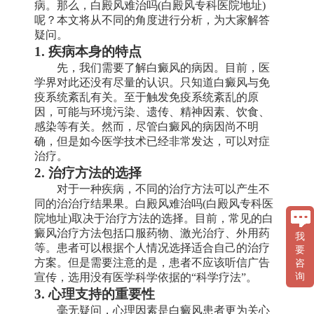
病。那么，白殿风难治吗(白殿风专科医院地址)
呢？本文将从不同的角度进行分析，为大家解答
疑问。
1. 疾病本身的特点
先，我们需要了解白癜风的病因。目前，医
学界对此还没有尽量的认识。只知道白癜风与免
疫系统紊乱有关。至于触发免疫系统紊乱的原
因，可能与环境污染、遗传、精神因素、饮食、
感染等有关。然而，尽管白癜风的病因尚不明
确，但是如今医学技术已经非常发达，可以对症
治疗。
2. 治疗方法的选择
对于一种疾病，不同的治疗方法可以产生不
同的治治疗结果果。白殿风难治吗(白殿风专科医
院地址)取决于治疗方法的选择。目前，常见的白
癜风治疗方法包括口服药物、激光治疗、外用药
我
等。患者可以根据个人情况选择适合自己的治疗
要
方案。但是需要注意的是，患者不应该听信广告
咨
宣传，选用没有医学科学依据的“科学疗法”。
询
3. 心理支持的重要性
毫无疑问，心理因素是白癜风患者更为关心