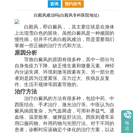
咨询
预约挂号
白殿风难治吗(白殿风专科医院地址)
白殿风，即白癜风，，其主要症状是在身体
上出现雪白色的斑块。虽然白癜风是一种顽固的
慢性病，但并不代表白殿风难治，而是需要我们
掌握一些正确的治疗方式和方法。
原因分析
导致白癜风的原因有很多种，其中一部分与
自身免疫力下降、缺乏维生素和微量元素、神经
内分泌失调、环境刺激等因素有关。另一部分患
者则是因为过度紧张、压力过大、疾病反反复
作、生活不规律等因素导致的。
治疗方法
治疗白癜风的方法有很多种，包括中药、中
西医结合、手术治疗、激光治疗等。中医认为白
癜风病因复杂，为气血两虚，可用补养益气、通
血络、温里散寒、健脾益肝法治。西医则通常采
用口服药物、外用药物与光照疗法。对于不同的
电
患者，诊断时应该确定个体化的治疗方案，以达
话