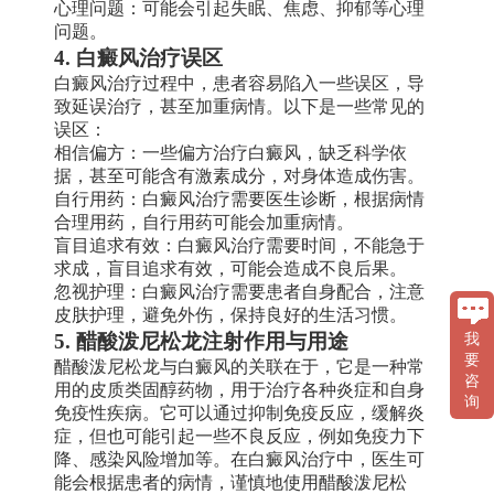
心理问题：可能会引起失眠、焦虑、抑郁等心理
问题。
4. 白癜风治疗误区
白癜风治疗过程中，患者容易陷入一些误区，导
致延误治疗，甚至加重病情。以下是一些常见的
误区：
相信偏方：一些偏方治疗白癜风，缺乏科学依
据，甚至可能含有激素成分，对身体造成伤害。
自行用药：白癜风治疗需要医生诊断，根据病情
合理用药，自行用药可能会加重病情。
盲目追求有效：白癜风治疗需要时间，不能急于
求成，盲目追求有效，可能会造成不良后果。
忽视护理：白癜风治疗需要患者自身配合，注意
皮肤护理，避免外伤，保持良好的生活习惯。
5. 醋酸泼尼松龙注射作用与用途
我
醋酸泼尼松龙与白癜风的关联在于，它是一种常
要
咨
用的皮质类固醇药物，用于治疗各种炎症和自身
询
免疫性疾病。它可以通过抑制免疫反应，缓解炎
症，但也可能引起一些不良反应，例如免疫力下
降、感染风险增加等。在白癜风治疗中，医生可
能会根据患者的病情，谨慎地使用醋酸泼尼松