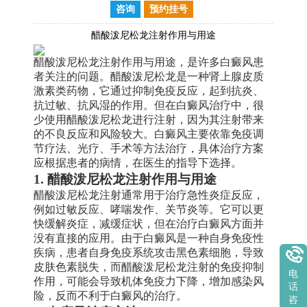
咨询
预约挂号
醋酸泼尼松龙注射作用与用途
醋酸泼尼松龙注射作用与用途，是许多白癜风患
者关注的问题。醋酸泼尼松龙是一种肾上腺皮质
激素类药物，它通过抑制免疫反应，起到抗炎、
抗过敏、抗风湿的作用。但在白癜风治疗中，很
少使用醋酸泼尼松龙进行注射，因为其注射带来
的不良反应和风险较大。白癜风主要依靠免疫调
节疗法、光疗、手术等方法治疗，具体治疗方案
应根据患者的病情，在医生的指导下选择。
1. 醋酸泼尼松龙注射作用与用途
醋酸泼尼松龙注射通常用于治疗急性炎症反应，
例如过敏反应、哮喘发作、关节炎等。它可以更
快缓解炎症，减缓症状，但在治疗白癜风方面并
没有直接的应用。由于白癜风是一种自身免疫性
疾病，患者自身免疫系统攻击黑色素细胞，导致
皮肤色素脱失，而醋酸泼尼松龙注射的免疫抑制
电
作用，可能会导致机体免疫力下降，增加感染风
话
险，反而不利于白癜风的治疗。
咨