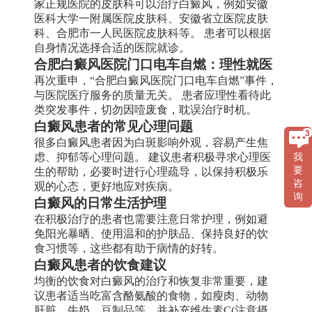
家正规医院的皮肤科可以治疗白癜风，例如安徽
医科大学一附属医院皮肤科、安徽省立医院皮肤
科、合肥市一人民医院皮肤科等。 患者可以根据
自身情况选择合适的医院就诊。
合肥白癜风医院门口电车自燃：理性就医
再次重申，“合肥白癜风医院门口电车自燃”事件，
与医院医疗服务的质量无关。 患者应理性看待此
类突发事件，切勿因噎废食，耽误治疗时机。
白癜风患者的常见心理问题
很多白癜风患者因为白斑影响外观，容易产生焦
虑、抑郁等心理问题。 建议患者积极寻求心理医
我
要
生的帮助，必要时进行心理疏导，以保持积极乐
咨
观的心态，更好地应对疾病。
询
白癜风的日常生活护理
在积极治疗的患者也需要注意日常护理，例如避
免阳光暴晒、使用温和的护肤品、保持良好的饮
食习惯等，这些都有助于病情的好转。
白癜风患者的饮食建议
均衡的饮食对白癜风的治疗和恢复非常重要，建
议患者适当吃富含酪氨酸的食物，如瘦肉、动物
肝脏、牛奶、豆制品等，并补充维生素C(注意摄