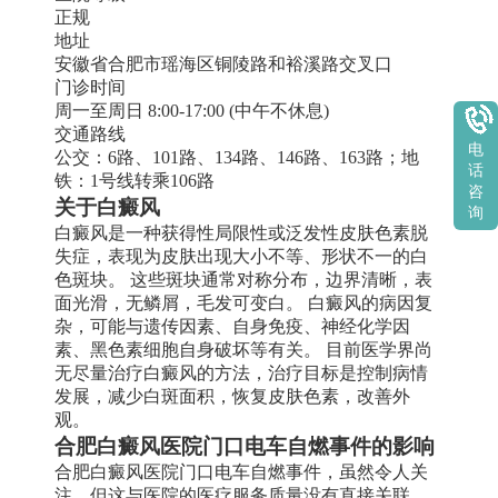
正规
地址
安徽省合肥市瑶海区铜陵路和裕溪路交叉口
门诊时间
周一至周日 8:00-17:00 (中午不休息)
交通路线
电
公交：6路、101路、134路、146路、163路；地
话
铁：1号线转乘106路
咨
关于白癜风
询
白癜风是一种获得性局限性或泛发性皮肤色素脱
失症，表现为皮肤出现大小不等、形状不一的白
色斑块。 这些斑块通常对称分布，边界清晰，表
面光滑，无鳞屑，毛发可变白。 白癜风的病因复
杂，可能与遗传因素、自身免疫、神经化学因
素、黑色素细胞自身破坏等有关。 目前医学界尚
无尽量治疗白癜风的方法，治疗目标是控制病情
发展，减少白斑面积，恢复皮肤色素，改善外
观。
合肥白癜风医院门口电车自燃事件的影响
合肥白癜风医院门口电车自燃事件，虽然令人关
注，但这与医院的医疗服务质量没有直接关联。